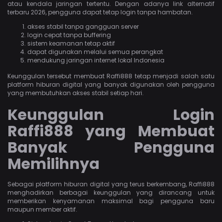
atau kendala jaringan tertentu. Dengan adanya link alternatif
terbaru 2026, pengguna dapat tetap login tanpa hambatan.
akses stabil tanpa gangguan server
login cepat tanpa buffering
sistem keamanan tetap aktif
dapat digunakan melalui semua perangkat
mendukung jaringan internet lokal Indonesia
Keunggulan tersebut membuat Raffi888 tetap menjadi salah satu
platform hiburan digital yang banyak digunakan oleh pengguna
yang membutuhkan akses stabil setiap hari.
Keunggulan Login
Raffi888 yang Membuat
Banyak Pengguna
Memilihnya
Sebagai platform hiburan digital yang terus berkembang, Raffi888
menghadirkan berbagai keunggulan yang dirancang untuk
memberikan kenyamanan maksimal bagi pengguna baru
maupun member aktif.