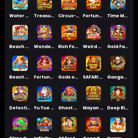
Water Dragon
Treasure Hunters
Circus-Lucky Mix
Fortune Cat
Time Machine
Beach Baby
Wonderland
Rich Fortune
Weird Xmas2
Gold Fairy 2
Beach Baby2
Fortunate Lion-Lucky Mix
Gods of Egypt2
SAFARI HEAT-MULTIPLY FUN
Gaogashou2 MULTIPLY FUN
Detective Girl
Yu Yue Long Men
Ghost Mansion
Mayan Adventure
Deep Rising