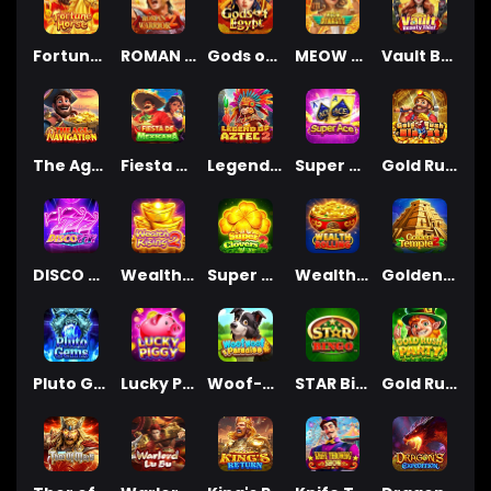
Fortune Horse
ROMAN WARRIOR2
Gods of Egypt
MEOW DYNASTY
Vault Beauty Thief
The Age Of Navigation
Fiesta de Mexicana
Legend of Aztec2
Super Ace
Gold Rush Blast
DISCO 777
Wealth Rising 2
Super Clovers 2
Wealth Rolling
Golden Temple2
Pluto Gems
Lucky Piggy
Woof-woof Paradise
STAR Bingo
Gold Rush Party