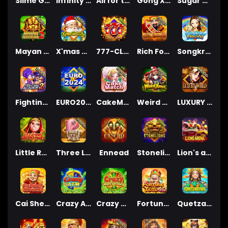
Slime Gem
Infinity Mining
All for the Winner
Gong Xi Fa Cai
Sugar Bar
Mayan Adventure2
X'mas Gift City
777-CLASSIC STYLE
Rich Fortune 2
Songkran Festival
Fighting Academy 2
EURO2024
CakeMatch
Weird Xmas
LUXURY WORLD
Little Red Riding Hood
Three Little Pigs
Ennead
Stonelions
Lion's area
Cai Shen Arrives!
Crazy ATM
Crazy Money Rolling
Fortune Toto 4D
Quetzalcoatl