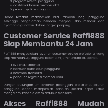
program referral pengguna
cashback harian member aktif
promo loyalitas mingguan
Promo tersebut memberikan nilai tambah bagi pengguna
sehingga pengalaman bermain menjadi lebih menarik dan
nyaman digunakan dalam jangka panjang.
Customer Service Raffi888
Siap Membantu 24 Jam
Raffi888 menyediakan layanan customer service profesional yang
siap membantu pengguna selama 24 jam nonstop setiap hari.
live chat responsif
bantuan teknis akun pengguna
informasi transaksi
panduan registrasi member baru
Dengan dukungan tim layanan pelanggan profesional, seluruh
pengguna dapat memperoleh bantuan secara cepat ketika
mengalami kendala akses ataupun transaksi.
Akses Raffi888 Mudah