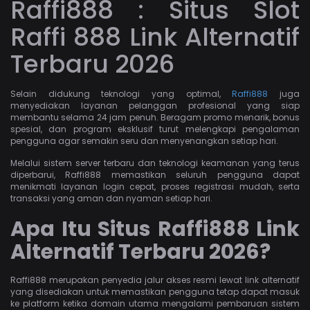
Raffi888 : Situs Slot
Raffi 888 Link Alternatif
Terbaru 2026
Selain didukung teknologi yang optimal,
Raffi888
juga
menyediakan layanan pelanggan profesional yang siap
membantu selama 24 jam penuh. Beragam promo menarik, bonus
spesial, dan program eksklusif turut melengkapi pengalaman
pengguna agar semakin seru dan menyenangkan setiap hari.
Melalui sistem server terbaru dan teknologi keamanan yang terus
diperbarui, Raffi888 memastikan seluruh pengguna dapat
menikmati layanan login cepat, proses registrasi mudah, serta
transaksi yang aman dan nyaman setiap hari.
Apa Itu Situs Raffi888 Link
Alternatif Terbaru 2026?
Raffi888 merupakan penyedia jalur akses resmi lewat link alternatif
yang disediakan untuk memastikan pengguna tetap dapat masuk
ke platform ketika domain utama mengalami pembaruan sistem